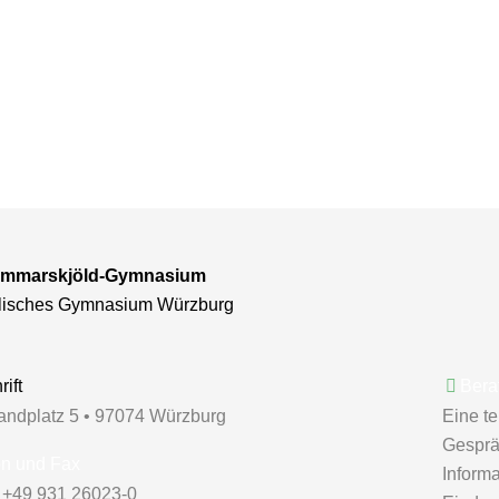
mmarskjöld-Gymnasium
lisches Gymnasium Würzburg
ift
Bera
andplatz 5 • 97074 Würzburg
Eine t
Gespräc
on und Fax
Inform
: +49 931 26023-0