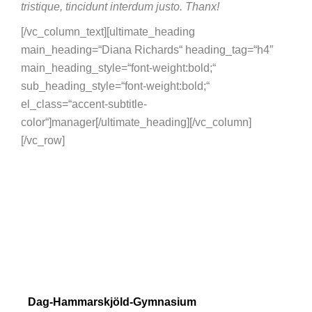
tristique, tincidunt interdum justo. Thanx!
[/vc_column_text]
[ultimate_heading
main_heading=“Diana Richards“ heading_tag=“h4″
main_heading_style=“font-weight:bold;“
sub_heading_style=“font-weight:bold;“
el_class=“accent-subtitle-
color“]manager[/ultimate_heading][/vc_column]
[/vc_row]
Dag-Hammarskjöld-Gymnasium