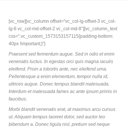
[vc_row][vc_column offset=“vc_col-lg-offset-3 vc_col-
lg-6 vc_col-md-offset-2 vc_col-md-8″][vc_column_text
css=“.vc_custom_1573153157115{padding-bottom:
40px !important;}“]
Praesent sed fermentum augue. Sed in odio et enim
venenatis luctus. In egestas orci quis magna iaculis
eleifend. Proin a lobortis ante, nec eleifend urna.
Pellentesque a enim elementum, tempor nulla id,
ultrices augue. Donec tempus blandit malesuada.
Interdum et malesuada fames ac ante ipsum primis in
faucibus.
Morbi blandit venenatis erat, at maximus arcu cursus
ut. Aliquam tempus laoreet dolor, sed auctor leo
bibendum a. Donec ligula nisl, pretium sed neque